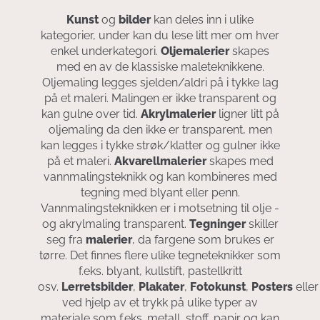
Kunst
og
bilder
kan deles inn i ulike
kategorier, under kan du lese litt mer om hver
enkel underkategori.
Oljemalerier
skapes
med en av de klassiske maleteknikkene.
Oljemaling legges sjelden/aldri på i tykke lag
på et maleri. Malingen er ikke transparent og
kan gulne over tid.
Akrylmalerier
ligner litt på
oljemaling da den ikke er transparent, men
kan legges i tykke strøk/klatter og gulner ikke
på et maleri.
Akvarellmalerier
skapes med
vannmalingsteknikk og kan kombineres med
tegning med blyant eller penn.
Vannmalingsteknikken er i motsetning til olje -
og akrylmaling transparent.
Tegninger
skiller
seg fra
malerier
, da fargene som brukes er
tørre. Det finnes flere ulike tegneteknikker som
f.eks. blyant, kullstift, pastellkritt
osv.
Lerretsbilder
,
Plakater
,
Fotokunst
,
Posters
elle
ved hjelp av et trykk på ulike typer av
materiale som f.eks. metall, stoff, papir og kan