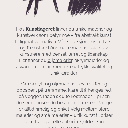
Hos
Kunstlageret
finner du unike malerier og
kunstverk som betyr noe – fra
abstrakt kunst
til figurative motiver. Vår kolleksjon består først
og fremst av
håndmalte malerier
skapt av
kunstnere med pensel, lerret og lidenskap.
Her finner du
oljemalerier
, akrylmalerier og
akvareller
– alltid med ekte uttrykk, kvalitet og
unik karakter.
Våre akryl- og oljemalerier leveres ferdig
oppspent på treramme, klare til å henges rett
på veggen. Ingen skjulte kostnader – prisen
du ser er prisen du betaler, og frakten i Norge
er alltid rimelig og enkel. Velg mellom
store
malerier
og
små malerier
– unik kunst til priser
som tradisjonelle gallerier sjelden kan
konkurrere med.