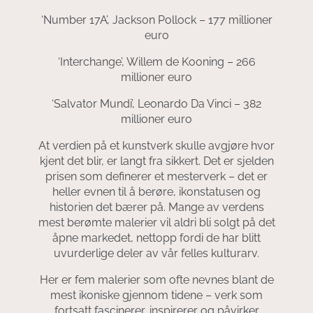
‘Number 17A’, Jackson Pollock – 177 millioner
euro
‘Interchange’, Willem de Kooning – 266
millioner euro
‘Salvator Mundi’, Leonardo Da Vinci – 382
millioner euro
At verdien på et kunstverk skulle avgjøre hvor
kjent det blir, er langt fra sikkert. Det er sjelden
prisen som definerer et mesterverk – det er
heller evnen til å berøre, ikonstatusen og
historien det bærer på. Mange av verdens
mest berømte malerier vil aldri bli solgt på det
åpne markedet, nettopp fordi de har blitt
uvurderlige deler av vår felles kulturarv.
Her er fem malerier som ofte nevnes blant de
mest ikoniske gjennom tidene – verk som
fortsatt fascinerer, inspirerer og påvirker