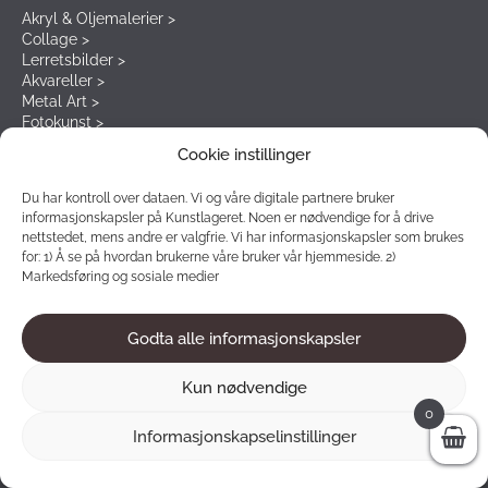
Akryl & Oljemalerier >
Collage >
Lerretsbilder >
Akvareller >
Metal Art >
Fotokunst >
Kunsttrykk >
Cookie instillinger
Du har kontroll over dataen. Vi og våre digitale partnere bruker
informasjonskapsler på Kunstlageret. Noen er nødvendige for å drive
Vårt nyhetsbrev
nettstedet, mens andre er valgfrie. Vi har informasjonskapsler som brukes
for: 1) Å se på hvordan brukerne våre bruker vår hjemmeside. 2)
Meld deg på nyhetsbrevet for å få unike rabatter og tilbud.
Markedsføring og sosiale medier
Godta alle informasjonskapsler
Kun nødvendige
0
Informasjonskapselinstillinger