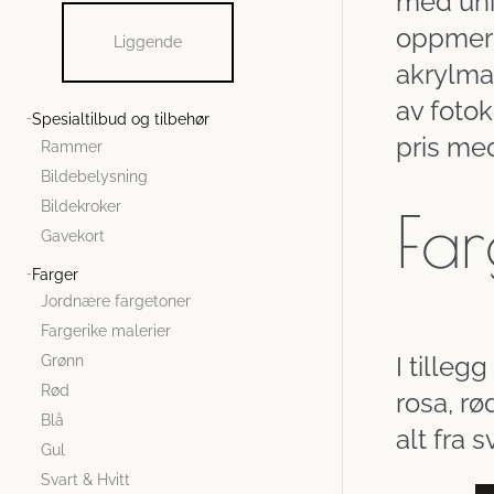
med unik
oppmerks
Liggende
akrylma
av fotok
Spesialtilbud og tilbehør
pris med
Rammer
Bildebelysning
Bildekroker
Far
Gavekort
Farger
Jordnære fargetoner
Fargerike malerier
I tilleg
Grønn
Rød
rosa, rø
Blå
alt fra 
Gul
Svart & Hvitt