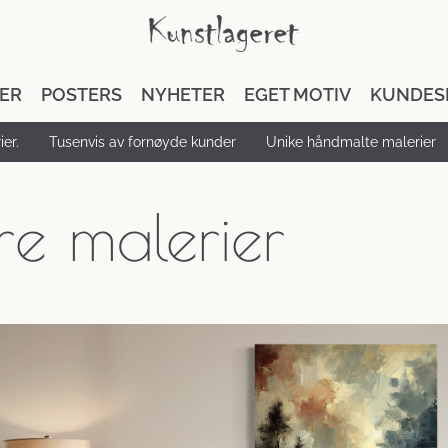
DER
POSTERS
NYHETER
EGET MOTIV
KUNDES
er.
Tusenvis av fornøyde kunder
Unike håndmalte malerier
re malerier