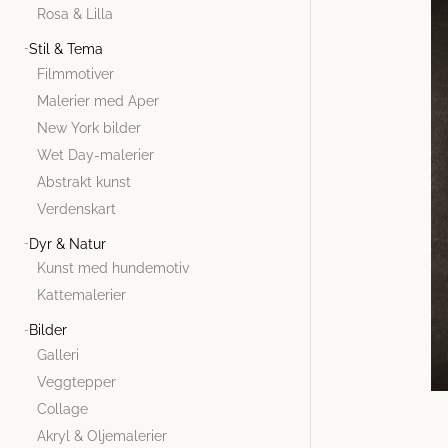
Rosa & Lilla
Stil & Tema
Filmmotiver
Malerier med Aper
New York bilder
Wet Day-malerier
Abstrakt kunst
Verdenskart
Dyr & Natur
Kunst med hundemotiv
Kattemalerier
Bilder
Galleri
Veggtepper
Collage
Akryl & Oljemalerier