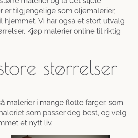
større malerier og la det stjele
 er tilgjengelige som oljemalerier,
til hjemmet. Vi har også et stort utvalg
relser. Kjøp malerier online til riktig
store størrelser
gså malerier i mange flotte farger, som
 maleriet som passer deg best, og velg
emmet et nytt liv.