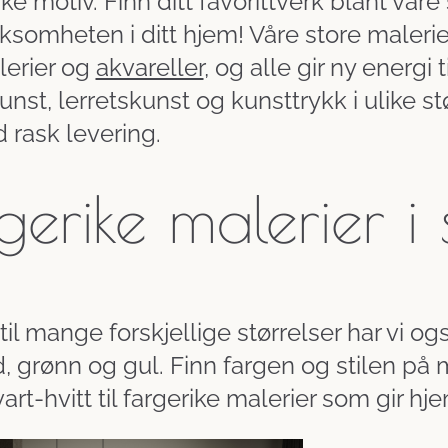
e motiv. Finn ditt favorittverk blant våre 
omheten i ditt hjem! Våre store malerier
lerier og
akvareller
, og alle gir ny energi 
unst, lerretskunst og kunsttrykk i ulike stør
 rask levering.
gerike malerier i 
g til mange forskjellige størrelser har vi o
d, grønn og gul. Finn fargen og stilen på
svart-hvitt til fargerike malerier som gir hj