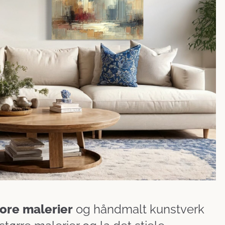
tore malerier
og håndmalt kunstverk