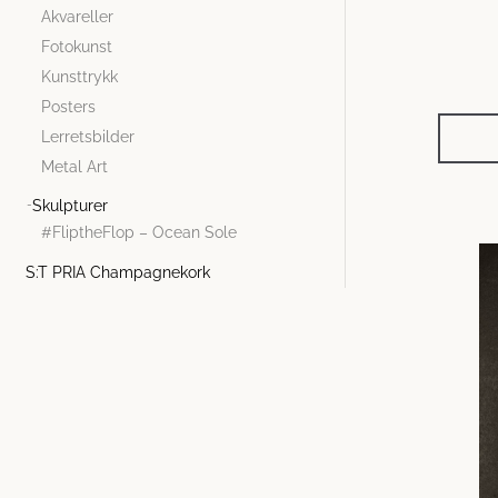
Akvareller
Fotokunst
Kunsttrykk
Posters
Lerretsbilder
Metal Art
Skulpturer
#FliptheFlop – Ocean Sole
S:T PRIA Champagnekork