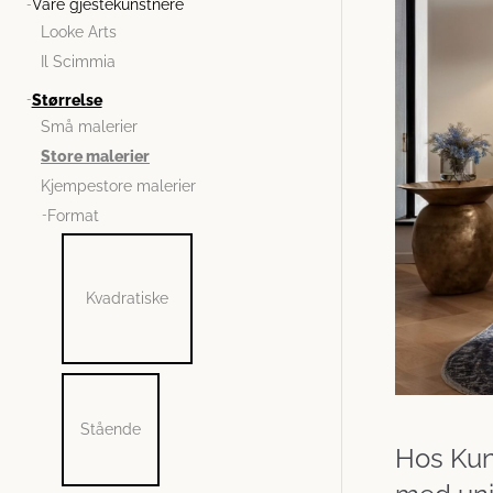
Våre gjestekunstnere
Looke Arts
Il Scimmia
Størrelse
Små malerier
Store malerier
Kjempestore malerier
Format
Kvadratiske
Stående
Hos Kuns