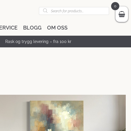
0
Products
search
ERVICE
BLOGG
OM OSS
Rask og trygg levering – fra 100 kr