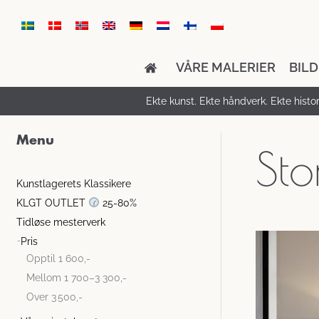
VÅRE MALERIER
BIL
Ekte kunst. Ekte håndverk. Ekte histori
Menu
Sto
Kunstlagerets Klassikere
KLGT OUTLET
25-80%
Tidløse mesterverk
Pris
Opptil 1 600,-
Mellom 1 700–3 300,-
Over 3 500,-