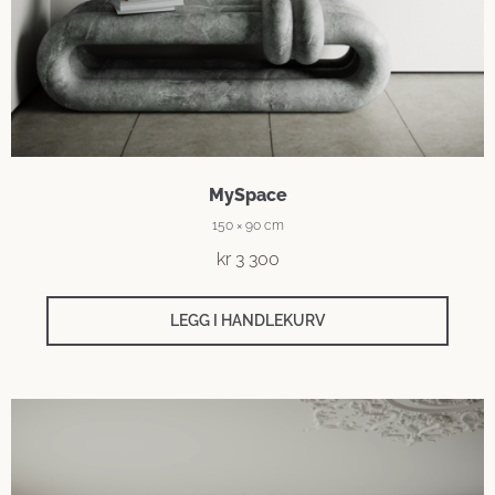
MySpace
150 × 90 cm
kr
3 300
LEGG I HANDLEKURV