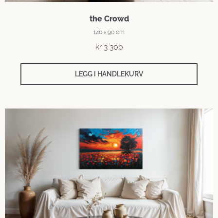
the Crowd
140 × 90 cm
kr
3 300
LEGG I HANDLEKURV