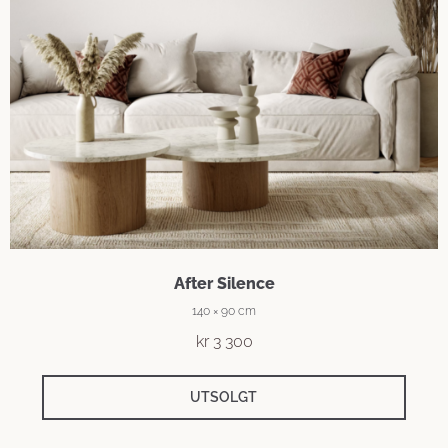
After Silence
140 × 90 cm
kr
3 300
UTSOLGT