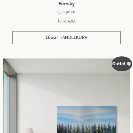
Firesky
150 × 90 cm
kr
3 300
LEGG I HANDLEKURV
Outlet