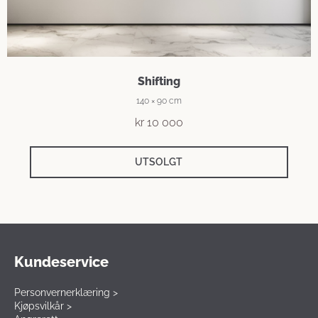
Shifting
140 × 90 cm
kr
10 000
UTSOLGT
Kundeservice
Personvernerklæring >
Kjøpsvilkår >