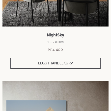
NightSky
150 × 90 cm
kr
4 400
LEGG I HANDLEKURV