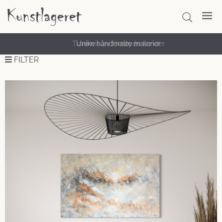
Unike håndmalte malerier
FILTER