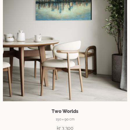
Two Worlds
150 × 90 cm
kr
3 300