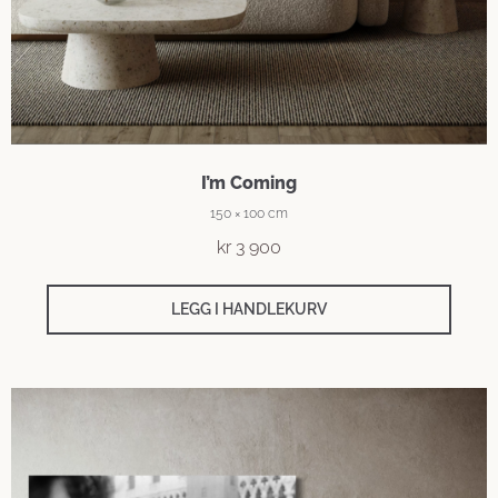
I’m Coming
150 × 100 cm
kr
3 900
LEGG I HANDLEKURV