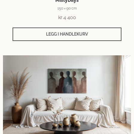
MistyDays
150 × 90 cm
kr
4 400
LEGG I HANDLEKURV