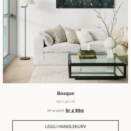
Bosque
150 × 90 cm
kr
4 400
kr
2 860
LEGG I HANDLEKURV