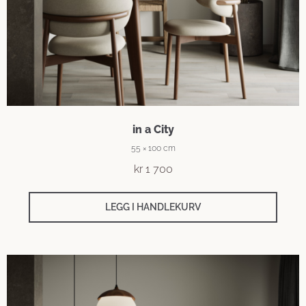
in a City
55 × 100 cm
kr
1 700
LEGG I HANDLEKURV