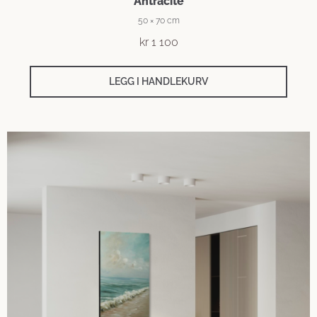
Antracite
50 × 70 cm
kr
1 100
LEGG I HANDLEKURV