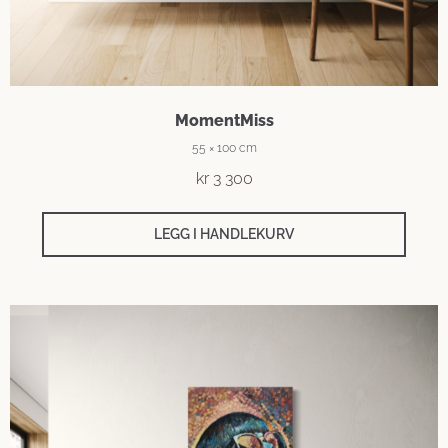
MomentMiss
55 × 100 cm
kr
3 300
LEGG I HANDLEKURV