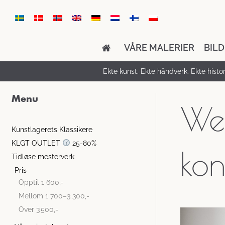
VÅRE MALERIER
BIL
Ekte kunst. Ekte håndverk. Ekte histori
Menu
We
Kunstlagerets Klassikere
KLGT OUTLET
25-80%
kon
Tidløse mesterverk
Pris
Opptil 1 600,-
Mellom 1 700–3 300,-
Over 3 500,-