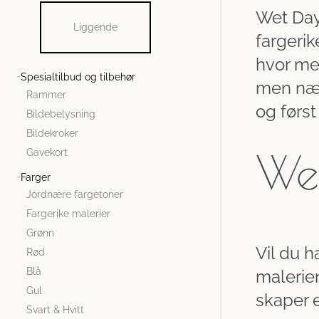
Wet Day
Liggende
fargerik
hvor me
Spesialtilbud og tilbehør
men nær
Rammer
og først
Bildebelysning
Bildekroker
Wet
Gavekort
Farger
Jordnære fargetoner
Fargerike malerier
Grønn
Vil du h
Rød
Blå
malerien
Gul
skaper e
Svart & Hvitt