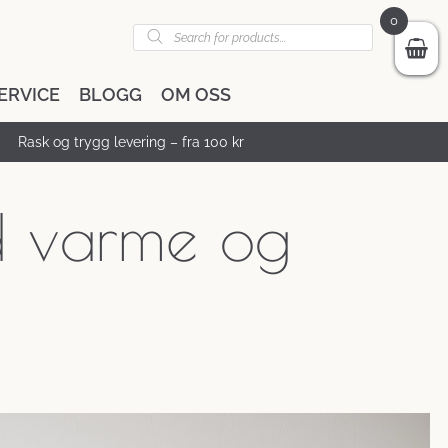
0
Products
search
ERVICE
BLOGG
OM OSS
Rask og trygg levering – fra 100 kr
d varme og