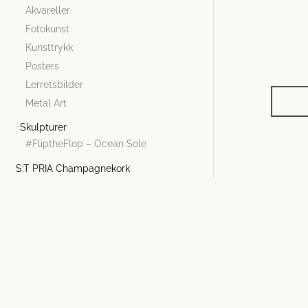
Akvareller
Fotokunst
Kunsttrykk
Posters
Lerretsbilder
Metal Art
Skulpturer
#FliptheFlop – Ocean Sole
S:T PRIA Champagnekork