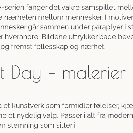
-serien fanger det vakre samspillet me
e nærheten mellom mennesker. I motivene 
nnesker går sammen under paraplyer i ste
 hverandre. Bildene uttrykker både beveg
 og fremst fellesskap og nærhet.
 Day – malerier
a et kunstverk som formidler følelser, k
e et nydelig valg. Passer i alt fra moderne 
n stemning som sitter i.