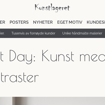
DER
POSTERS
NYHETER
EGET MOTIV
KUNDES
er.
Tusenvis av fornøyde kunder
Unike håndmalte malerier
t Day: Kunst me
traster