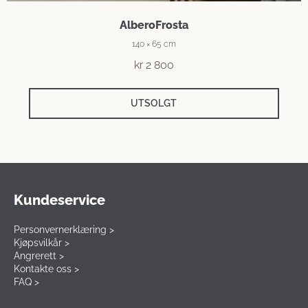
AlberoFrosta
140 × 65 cm
kr
2 800
UTSOLGT
Kundeservice
Personvernerklæring >
Kjøpsvilkår >
Angrerett >
Kontakte oss >
FAQ >