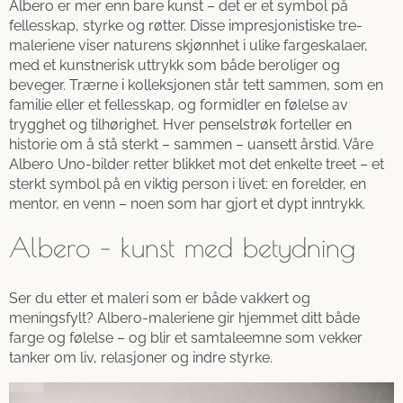
Albero er mer enn bare kunst – det er et symbol på
fellesskap, styrke og røtter. Disse impresjonistiske tre-
maleriene viser naturens skjønnhet i ulike fargeskalaer,
med et kunstnerisk uttrykk som både beroliger og
beveger. Trærne i kolleksjonen står tett sammen, som en
familie eller et fellesskap, og formidler en følelse av
trygghet og tilhørighet. Hver penselstrøk forteller en
historie om å stå sterkt – sammen – uansett årstid. Våre
Albero Uno-bilder retter blikket mot det enkelte treet – et
sterkt symbol på en viktig person i livet: en forelder, en
mentor, en venn – noen som har gjort et dypt inntrykk.
Albero – kunst med betydning
Ser du etter et maleri som er både vakkert og
meningsfylt? Albero-maleriene gir hjemmet ditt både
farge og følelse – og blir et samtaleemne som vekker
tanker om liv, relasjoner og indre styrke.