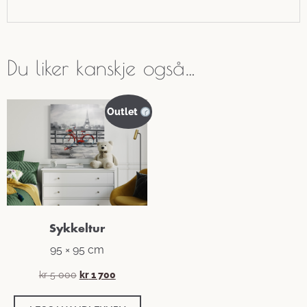
Du liker kanskje også…
Outlet
Sykkeltur
95 × 95 cm
Opprinnelig
Nåværende
kr
5 000
kr
1 700
pris
pris
var:
er: