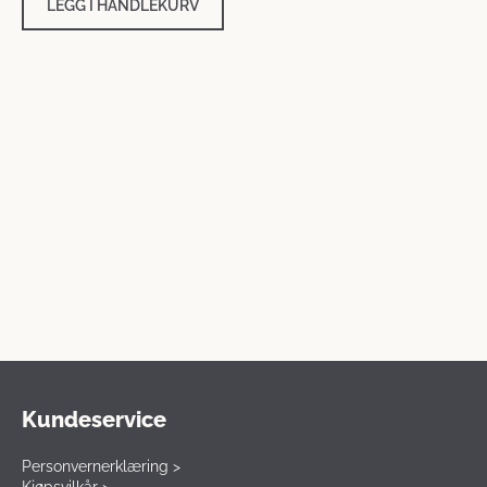
LEGG I HANDLEKURV
kr 5
kr 1
000.
700.
Kundeservice
Personvernerklæring >