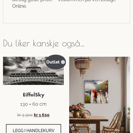
Online.
Du liker kanskje også…
Outlet
EiffelSky
130 × 60 cm
kr
3 300
kr
1 650
LEGG I HANDLEKURV