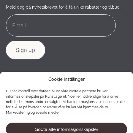
Meld deg på nyhetsbrevet for å få unike rabatter og tilbud.
Cookie instillinger
Du har kontroll over dataen. Vi og våre digitale partnere bruker
informasjonskapsler på Kunstlageret. Noen er nødvendige for å drive
nettstedet, mens andre er valgfrie. Vi har informasjonskapsler som brukes
for: 1) Å se på hvordan brukerne våre bruker vår hjemmeside. 2)
Markedsføring og sosiale medier
Godta alle informasjonskapsler