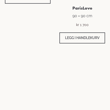
ParisLove
90 × 90 cm
kr
1 700
LEGG I HANDLEKURV