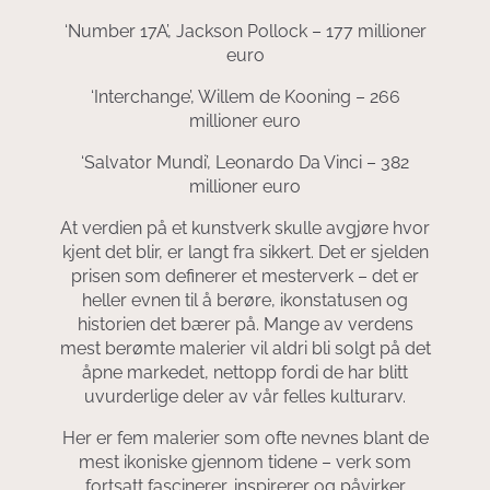
‘Number 17A’, Jackson Pollock – 177 millioner
euro
‘Interchange’, Willem de Kooning – 266
millioner euro
‘Salvator Mundi’, Leonardo Da Vinci – 382
millioner euro
At verdien på et kunstverk skulle avgjøre hvor
kjent det blir, er langt fra sikkert. Det er sjelden
prisen som definerer et mesterverk – det er
heller evnen til å berøre, ikonstatusen og
historien det bærer på. Mange av verdens
mest berømte malerier vil aldri bli solgt på det
åpne markedet, nettopp fordi de har blitt
uvurderlige deler av vår felles kulturarv.
Her er fem malerier som ofte nevnes blant de
mest ikoniske gjennom tidene – verk som
fortsatt fascinerer, inspirerer og påvirker