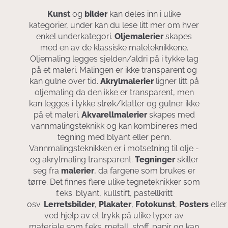
Kunst
og
bilder
kan deles inn i ulike
kategorier, under kan du lese litt mer om hver
enkel underkategori.
Oljemalerier
skapes
med en av de klassiske maleteknikkene.
Oljemaling legges sjelden/aldri på i tykke lag
på et maleri. Malingen er ikke transparent og
kan gulne over tid.
Akrylmalerier
ligner litt på
oljemaling da den ikke er transparent, men
kan legges i tykke strøk/klatter og gulner ikke
på et maleri.
Akvarellmalerier
skapes med
vannmalingsteknikk og kan kombineres med
tegning med blyant eller penn.
Vannmalingsteknikken er i motsetning til olje -
og akrylmaling transparent.
Tegninger
skiller
seg fra
malerier
, da fargene som brukes er
tørre. Det finnes flere ulike tegneteknikker som
f.eks. blyant, kullstift, pastellkritt
osv.
Lerretsbilder
,
Plakater
,
Fotokunst
,
Posters
elle
ved hjelp av et trykk på ulike typer av
materiale som f.eks. metall, stoff, papir og kan