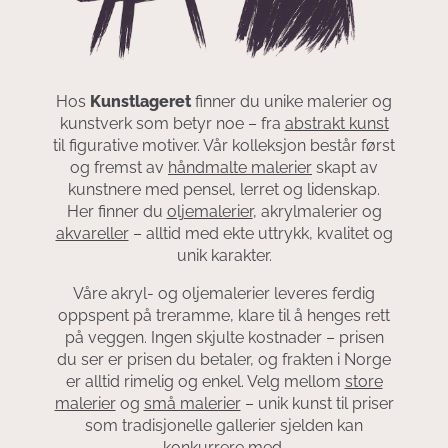
Hos
Kunstlageret
finner du unike malerier og
kunstverk som betyr noe – fra
abstrakt kunst
til figurative motiver. Vår kolleksjon består først
og fremst av
håndmalte malerier
skapt av
kunstnere med pensel, lerret og lidenskap.
Her finner du
oljemalerier
, akrylmalerier og
akvareller
– alltid med ekte uttrykk, kvalitet og
unik karakter.
Våre akryl- og oljemalerier leveres ferdig
oppspent på treramme, klare til å henges rett
på veggen. Ingen skjulte kostnader – prisen
du ser er prisen du betaler, og frakten i Norge
er alltid rimelig og enkel. Velg mellom
store
malerier
og
små malerier
– unik kunst til priser
som tradisjonelle gallerier sjelden kan
konkurrere med.