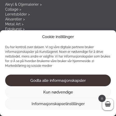
Akryl & Oljemalerier >
Collage >
Lerretsbilder >
Akvareller >
Metal Art >
Fotokunst >
Kunsttrykk >
Cookie instillinger
Du har kontroll over dataen. Vi og våre digitale partnere bruker
informasjonskapsler på Kunstlageret. Noen er nødvendige for å drive
Vårt nyhetsbrev
nettstedet, mens andre er valgfrie. Vi har informasjonskapsler som brukes
for: 1) Å se på hvordan brukerne våre bruker vår hjemmeside. 2)
Meld deg på nyhetsbrevet for å få unike rabatter og tilbud.
Markedsføring og sosiale medier
Godta alle informasjonskapsler
Kun nødvendige
0
Informasjonskapselinstillinger