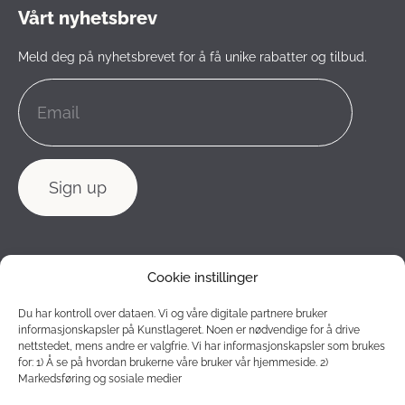
Vårt nyhetsbrev
Meld deg på nyhetsbrevet for å få unike rabatter og tilbud.
Cookie instillinger
Du har kontroll over dataen. Vi og våre digitale partnere bruker
informasjonskapsler på Kunstlageret. Noen er nødvendige for å drive
nettstedet, mens andre er valgfrie. Vi har informasjonskapsler som brukes
for: 1) Å se på hvordan brukerne våre bruker vår hjemmeside. 2)
Markedsføring og sosiale medier