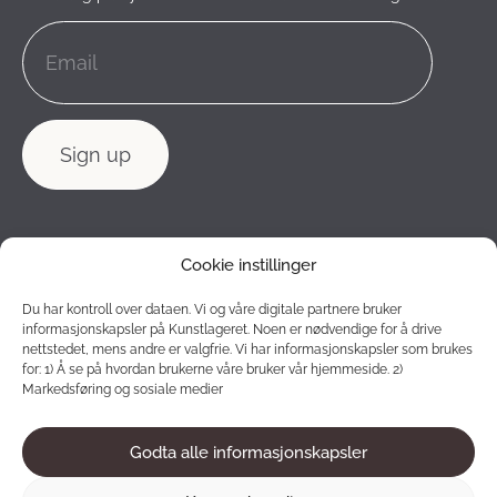
Cookie instillinger
Du har kontroll over dataen. Vi og våre digitale partnere bruker
informasjonskapsler på Kunstlageret. Noen er nødvendige for å drive
nettstedet, mens andre er valgfrie. Vi har informasjonskapsler som brukes
for: 1) Å se på hvordan brukerne våre bruker vår hjemmeside. 2)
Markedsføring og sosiale medier
Godta alle informasjonskapsler
2012 - 2026 © Konstlagret. All rights reserved.