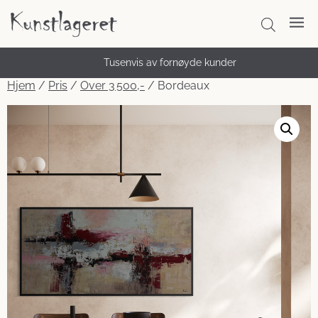
Tusenvis av fornøyde kunder
Unike håndmalte malerier
Hjem
/
Pris
/
Over 3 500,-
/ Bordeaux