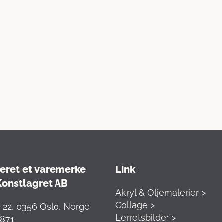
eret et varemerke
Link
Konstlagret AB
Akryl & Oljemalerier >
Collage >
 22, 0356 Oslo, Norge
Lerretsbilder >
5871