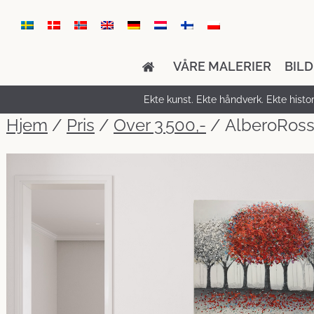
VÅRE MALERIER
BIL
Ekte kunst. Ekte håndverk. Ekte histori
Hjem
/
Pris
/
Over 3 500,-
/ AlberoRos