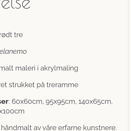
velse
rødt tre
elanemo
malt maleri i akrylmaling
rret strukket på treramme
ser
: 60x60cm, 95x95cm, 140x65cm,
0x100cm
r håndmalt av våre erfarne kunstnere.