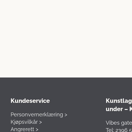
Kundeservice
Kunstlag
under – 
Personvernerklæring >
Kjøpsvilkår >
Vibes gate
Angrerett >
Tel: 2396 