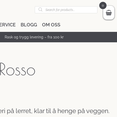
0
Products
search
ERVICE
BLOGG
OM OSS
Rask og trygg levering – fra 100 kr
Rosso
i på lerret, klar til å henge på veggen.