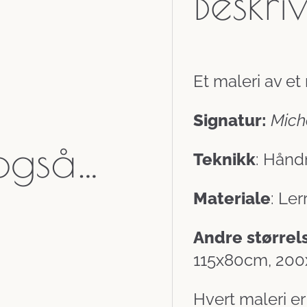
Beskri
Et maleri av et 
Signatur:
Mich
 også…
Teknikk
: Hånd
Materiale
: Le
Andre størrel
115x80cm, 20
Hvert maleri e