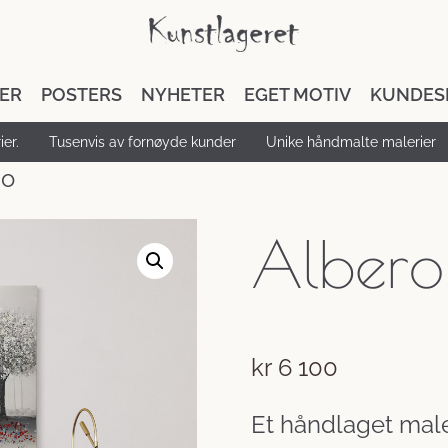
DER
POSTERS
NYHETER
EGET MOTIV
KUNDES
er.
Tusenvis av fornøyde kunder
Unike håndmalte malerier
so
Albero
kr
6 100
Et håndlaget maler